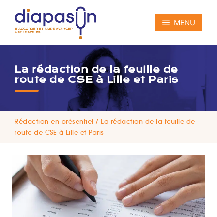
Aller
au
MENU
contenu
La rédaction de la feuille de
route de CSE à Lille et Paris
Rédaction en présentiel
/
La rédaction de la feuille de
route de CSE à Lille et Paris